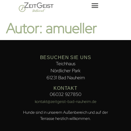
Autor:
amueller
BESUCHEN SIE UNS
Teichhaus
Nördlicher Park
61231 Bad Nauheim
KONTAKT
06032 927850
kontakt@zeitgeist-bad-nauheim.de
Hunde sind in unserem Außenbereich und auf der
Terrasse herzlich willkommen.