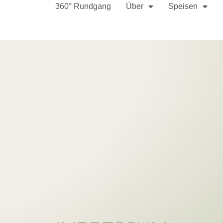
360° Rundgang
Über
Speisen